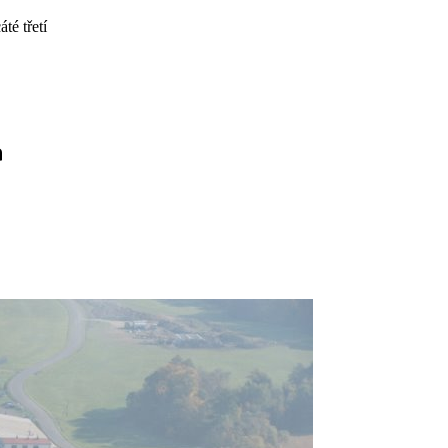
té třetí
a